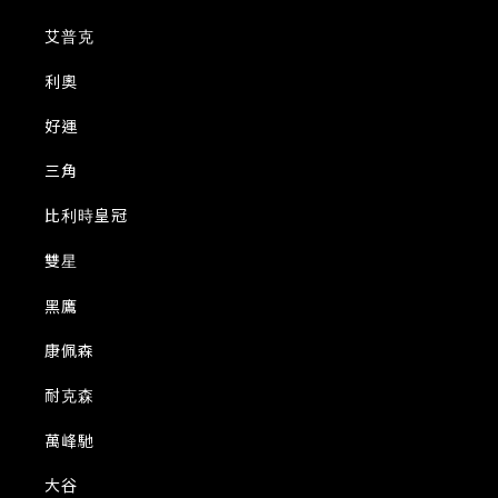
艾普克
利奧
好運
三角
比利時皇冠
雙星
黑鷹
康佩森
耐克森
萬峰馳
大谷