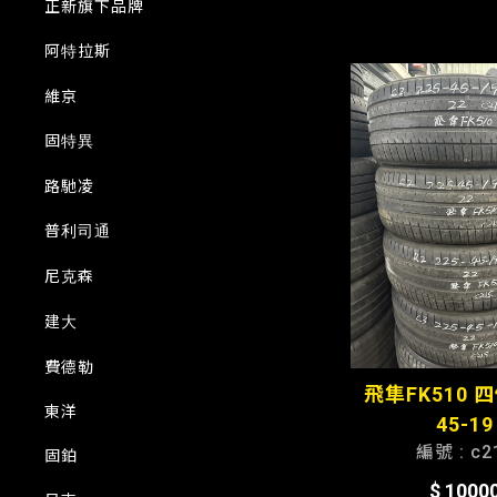
正新旗下品牌
阿特拉斯
維京
固特異
路馳凌
普利司通
尼克森
建大
費德勒
飛隼FK510 四
東洋
45-19
編號 : c2
固鉑
$ 1000