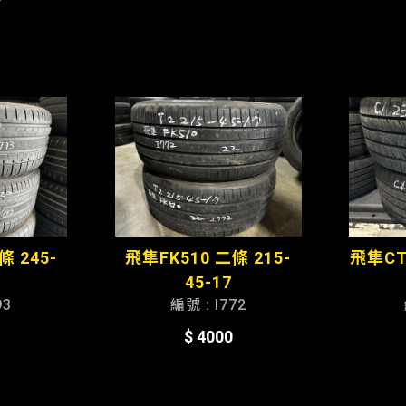
條 245-
飛隼FK510 二條 215-
飛隼CT6
45-17
93
編號 : I772
$ 4000