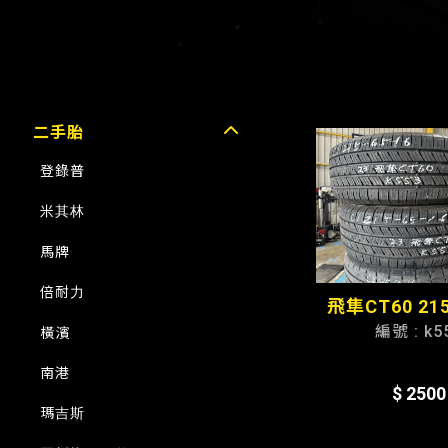
二手胎
登錄普
米其林
馬牌
倍耐力
飛隼CT60 215
編號 : k5
橫濱
南港
$ 2500
瑪吉斯