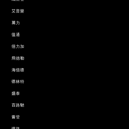
艾普樂
萬力
佳通
倍力加
飛德勒
海倍德
德林特
盛泰
百路馳
雷登
遠路