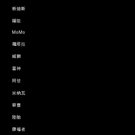
新迪斯
躍龍
MoMo
羅塔拉
威獅
富神
阿登
米納瓦
華豐
陸胎
康福者