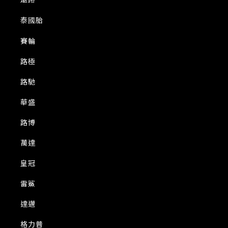
泰國胎
賽輪
路極
路馳
華盛
路博
萬達
皇冠
雷鯊
達邁
格力普