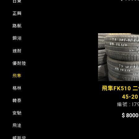
日東
正興
路航
錦湖
速耐
優耐陸
飛隼
飛隼FK510 二
格林
45-20
韓泰
編號 : I7
安馳
$ 8000
飛達
威斯登