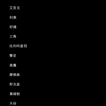
艾普克
利奧
好運
三角
比利時皇冠
雙星
黑鷹
康佩森
耐克森
萬峰馳
大谷