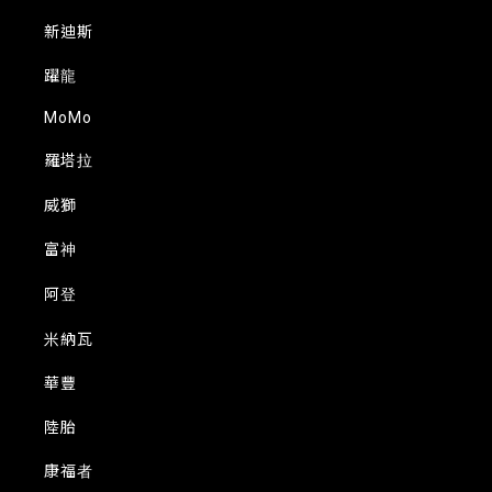
新迪斯
躍龍
MoMo
羅塔拉
威獅
富神
阿登
米納瓦
華豐
陸胎
康福者