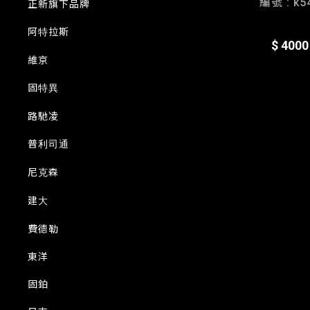
編號 : k5
正新旗下品牌
阿特拉斯
$ 4000
維京
固特異
路馳凌
普利司通
尼克森
建大
費德勒
東洋
固鉑