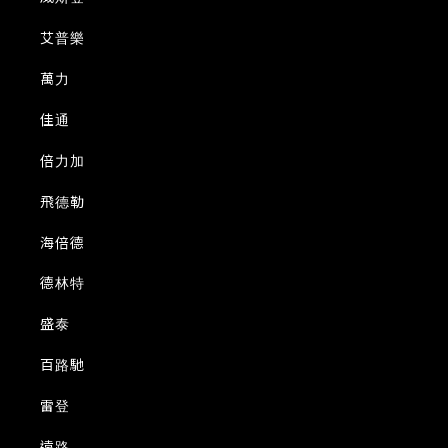
艾普樂
萬力
佳通
倍力加
飛德勒
海倍德
德林特
盛泰
百路馳
雷登
遠路