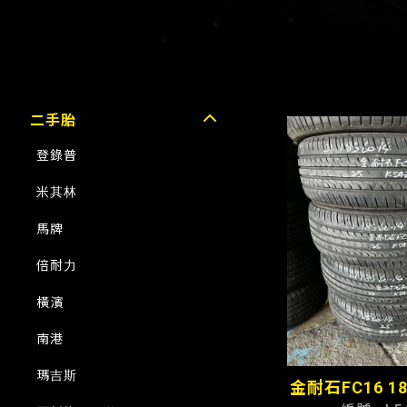
二手胎
登錄普
米其林
馬牌
倍耐力
橫濱
南港
瑪吉斯
金耐石FC16 18