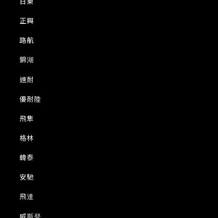
日東
正興
路航
錦湖
速耐
優耐陸
飛隼
格林
韓泰
安馳
飛達
威斯登