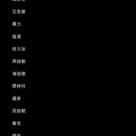
艾普樂
萬力
佳通
倍力加
飛德勒
海倍德
德林特
盛泰
百路馳
雷登
遠路