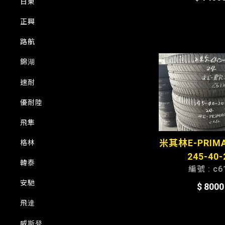
日東
正興
路航
錦湖
速耐
優耐陸
飛隼
米其林E-PRIM
格林
245-40-
韓泰
編號 : c6
安馳
$ 8000
飛達
威斯登