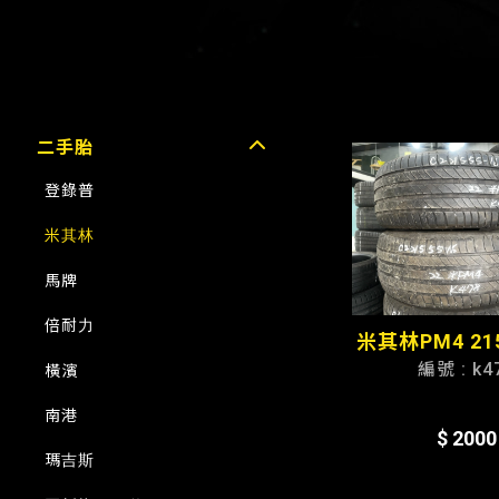
二手胎
登錄普
米其林
馬牌
倍耐力
米其林PM4 215
編號 : k4
橫濱
南港
$ 2000
瑪吉斯