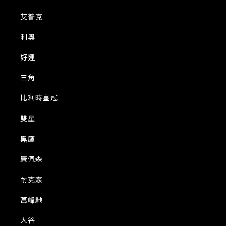
艾普克
利奧
好運
三角
比利時皇冠
雙星
黑鷹
康佩森
耐克森
萬峰馳
大谷