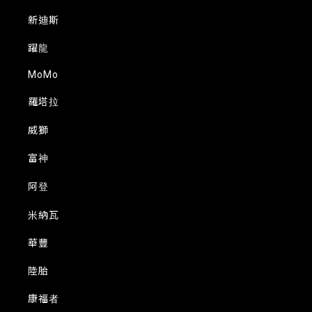
新迪斯
躍龍
MoMo
羅塔拉
威獅
富神
阿登
米納瓦
華豐
陸胎
康福者