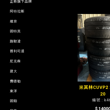
正新旗下品牌
阿特拉斯
維京
固特異
路馳凌
普利司通
尼克森
建大
費德勒
米其林CUVP2 2
東洋
20
編號 : k4
固鉑
$ 1400