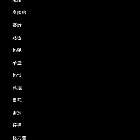
泰國胎
賽輪
路極
路馳
華盛
路博
萬達
皇冠
雷鯊
達邁
格力普