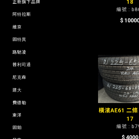
18
正新旗下品牌
編號 : b8
阿特拉斯
$ 1000
維京
固特異
路馳凌
普利司通
尼克森
建大
費德勒
橫濱AE61 二條 
東洋
17
編號 : b7
固鉑
$ 4000