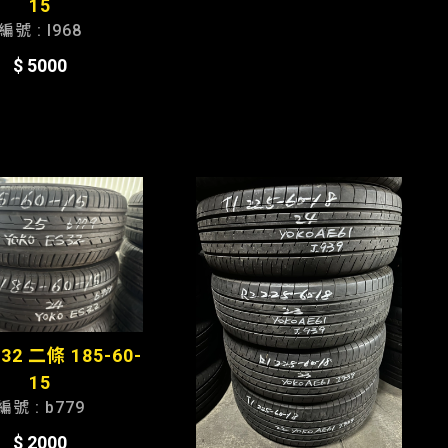
15
編號 : I968
$ 5000
2 二條 185-60-
15
編號 : b779
$ 2000