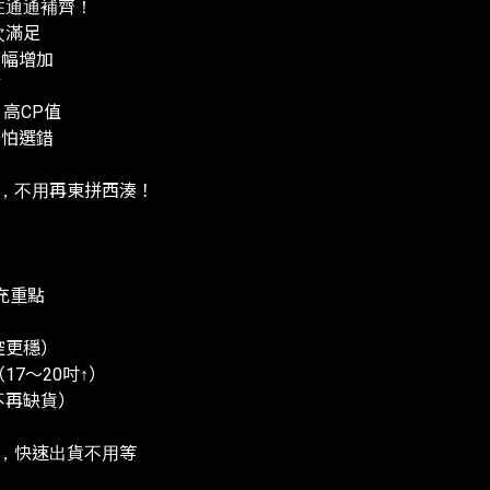
在通通補齊！
次滿足
大幅增加
應
× 高CP值
不怕選錯
齊，不用再東拼西湊！
充重點
控更穩）
7～20吋↑）
不再缺貨）
貨，快速出貨不用等