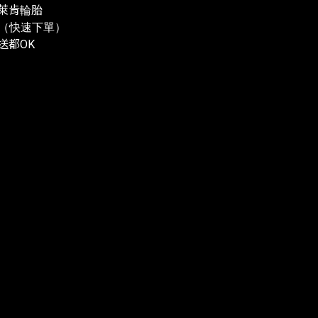
N 萊肯輪胎
架（快速下單）
寄送都OK