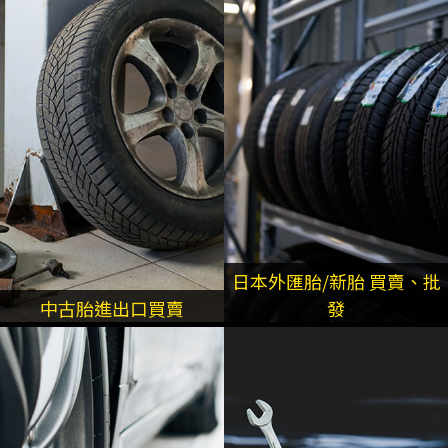
日本外匯胎/新胎 買賣、批
中古胎進出口買賣
發