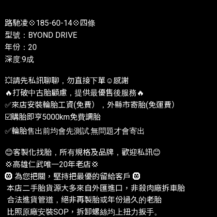
路馳凌💠185-60-14💠四條
型號：BYOND DRIVE
年份：20
深度:9成
💥請先私訊聊聊，勿直接下單☺️感謝
🔥打破中古胎顧慮，提供最優售後服務🔥
✅來店安裝輪胎工資(免費），外縣市寄胎(免運費）
☑️購胎即亨5000km免費調胎
✅輪胎售出前均會先測試.無問題才會寄出
😊客製化找胎，所有規格及品牌，歡迎私訊😊
💢高雄仁武唯一20年老店💢
🛞 為您把關，堅持把最優的留給客戶 🛞
本店二手胎貨源大多來自外匯進口，非殺肉廠拆車胎
合法進貨管道，絕非再製胎或年份過久的老胎
比照原廠安裝SOP，拆卸螺絲均上扭力扳手。