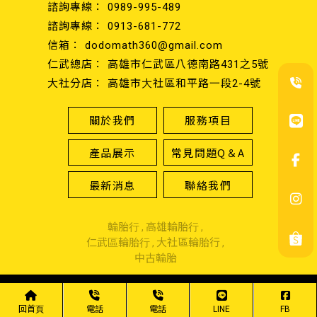
0989-995-489
0913-681-772
dodomath360@gmail.com
高雄市仁武區八德南路431之5號
高雄市大社區和平路一段2-4號
關於我們
服務項目
產品展示
常見問題Q＆A
最新消息
聯絡我們
輪胎行
高雄輪胎行
仁武區輪胎行
大社區輪胎行
中古輪胎
Designed by
揚京快客
Copyright © 2026
隱私權政策
網站使用條款
..
累積人氣: 344086
回首頁
電話
電話
LINE
FB