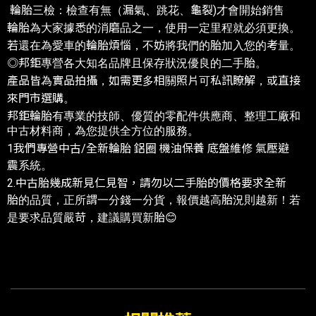
輪胎三檢：檢查有無（漏氣、跳花、龜裂)才會開始銷售
輪胎為大家據悉的消磨品之一，使用一定里程就必須更換。
若還在為愛車的輪胎煩惱，不妨將我們的胎加入您的考量。
◎邦鉅專營各大知名品牌且保存狀況優良的二手胎。
產品皆為實品拍攝，如需更多相關照片可私訊瞭解，或直接
來門市選購。
邦鉅輪胎有專業的技師、優質的零配件供應商、整理工廠和
中古材料商，為您提供全方位的服務。
1我們專營中古/全新輪胎 鋁圈 機油保養 底盤維修 氣壓避
震系統。
2.中古胎幾成新見仁見智，請勿以二手胎的價格要求全新
胎的品質，正所謂一分錢一分貨，報價越高胎況則越新！若
是要求品質嚴苛，建議購買新胎😊