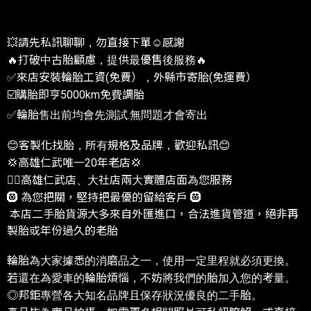
💥請先私訊聊聊，勿直接下單☺️感謝
🔥打破中古胎顧慮，提供最優售後服務🔥
✅來店安裝輪胎工資(免費），外縣市寄胎(免運費）
☑️購胎即亨5000km免費調胎
✅輪胎售出前均會先測試.無問題才會寄出
😊客製化找胎，所有規格及品牌，歡迎私訊😊
💢高雄仁武唯一20年老店💢
❤️‍🔥高雄仁武店、大社店兩大實體店面為您服務
🛞 為您把關，堅持把最優的留給客戶 🛞
本店二手胎貨源大多來自外匯進口，合法進貨管道，絕非再
製胎或年份過久的老胎
輪胎為大家據悉的消磨品之一，使用一定里程就必須更換。
若還在為愛車的輪胎煩惱，不妨將我們的胎加入您的考量。
◎邦鉅專營各大知名品牌且保存狀況優良的二手胎。